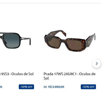
S
O
d
 95S3 - Oculos de Sol
Prada 17WS 2AU8C1 - Oculos de
Sol
00
50%
de
R$
2
.
800
,
00
50%
OFF
OFF