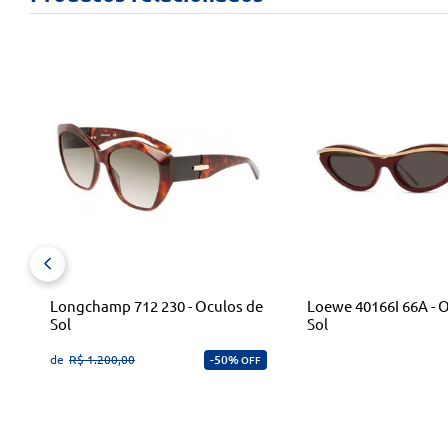
-
F
Longchamp 712 230 - Oculos de
Loewe 40166I 66A - 
Sol
Sol
de
R$
1
.
200
,
00
50%
OFF