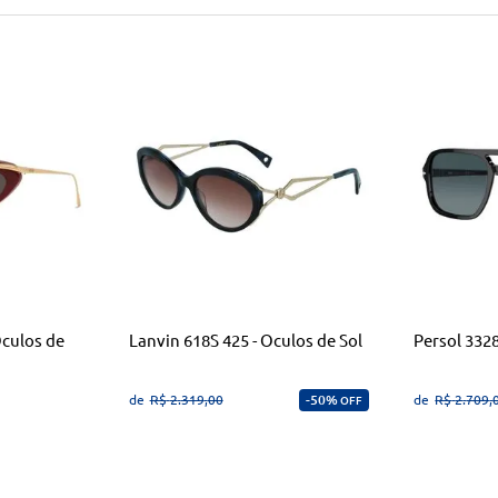
Oculos de
Lanvin 618S 425 - Oculos de Sol
Persol 3328
de
R$
2
.
319
,
00
50%
de
R$
2
.
709
,
OFF