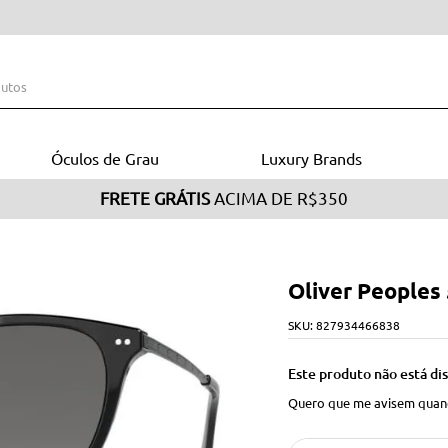
s
Óculos de Grau
Luxury Brands
Oliver Peoples
SKU
:
827934466838
Este produto não está d
Quero que me avisem quand