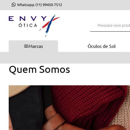
Whatsapp (11) 99450-7512
Pesquise seus produto
Marcas
Óculos de Sol
 R$350
Quem Somos